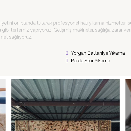
yetini ön planda tutarak profesyonel halı yıkama hizmetleri su
kü gibi tertemiz yapıyoruz. Gelişmiş makineler, sağlığa zarar v
met sağlıyoruz.
Yorgan Battaniye Yıkama
Perde Stor Yıkama