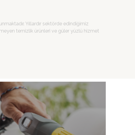
nmaktadır. Yıllardır sektörde edindiğimiz
ermeyen temizlik ürünleri ve güler yüzlü hizmet