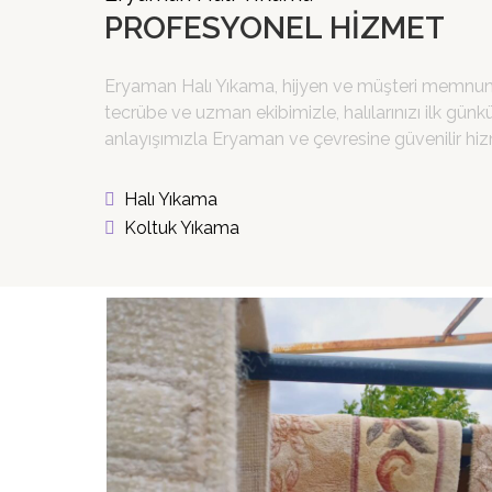
PROFESYONEL HIZMET
Eryaman Halı Yıkama
, hijyen ve müşteri memnuni
tecrübe ve uzman ekibimizle, halılarınızı ilk gün
anlayışımızla Eryaman ve çevresine güvenilir hiz
Halı Yıkama
Koltuk Yıkama